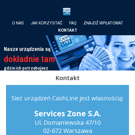
O NAS
JAK KORZYSTAĆ
FAQ
ZNAJDŹ WPŁATOMAT
KONTAKT
Nasze urządzenia są
dokładnie tam
gdzie
ich potrzebujesz
Sprawdź
Kontakt
Sieć urządzeń CashLine jest własnością:
Services Zone S.A.
Ul. Domaniewska 47/10
02-672 Warszawa