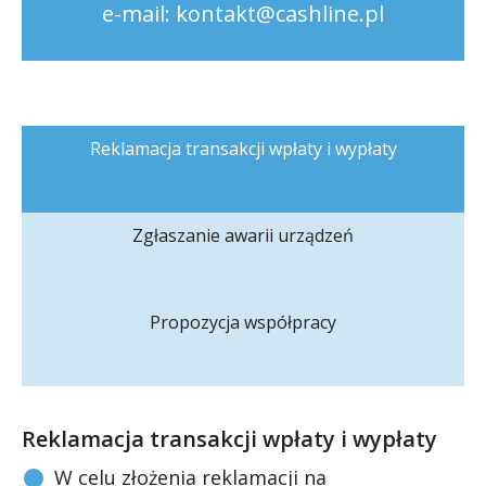
e-mail:
kontakt@cashline.pl
z CashLine
Wpłacaj robiąc zakupy!
zrobisz to
błyskawicznie!
Oszczędzaj
Reklamacja transakcji wpłaty i wypłaty
Zgłaszanie awarii urządzeń
Propozycja współpracy
Reklamacja transakcji wpłaty i wypłaty
W celu złożenia reklamacji na