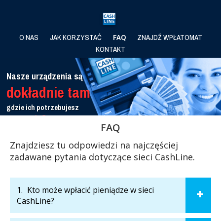
O NAS
JAK KORZYSTAĆ
FAQ
ZNAJDŹ WPŁATOMAT
KONTAKT
Nasze urządzenia są
dokładnie tam
gdzie
ich potrzebujesz
Sprawdź
FAQ
Znajdziesz tu odpowiedzi na najczęściej
zadawane pytania dotyczące sieci CashLine.
1.
Kto może wpłacić pieniądze w sieci
CashLine?