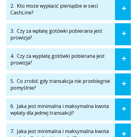
2.
Kto może wypłacić pieniądze w sieci
CashLine?
z CashLine
Wpłacaj robiąc zakupy!
zrobisz to
błyskawicznie!
3.
Czy za wpłatę gotówki pobierana jest
Oszczędzaj
prowizja?
4.
Czy za wypłatę gotówki pobierana jest
prowizja?
5.
Co zrobić gdy transakcja nie przebiegnie
pomyślnie?
6.
Jaka jest minimalna i maksymalna kwota
wpłaty dla jednej transakcji?
7.
Jaka jest minimalna i maksymalna kwota