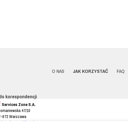
O NAS
JAK KORZYSTAĆ
FAQ
do korespondencji
Services Zone S.A.
Domaniewska 47/10
2-672 Warszawa
:
kontakt@cashline.pl